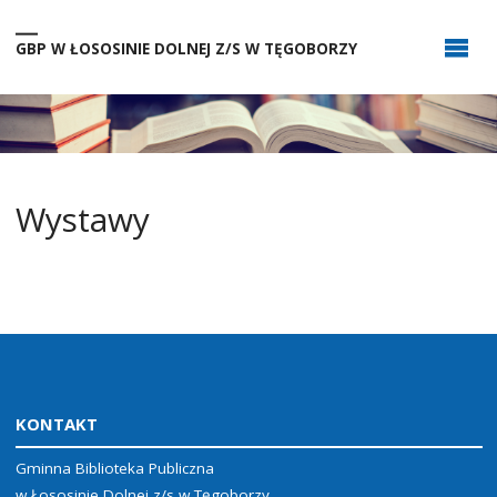
GBP W ŁOSOSINIE DOLNEJ Z/S W TĘGOBORZY
Wystawy
KONTAKT
Gminna Biblioteka Publiczna
w Łososinie Dolnej z/s w Tęgoborzy