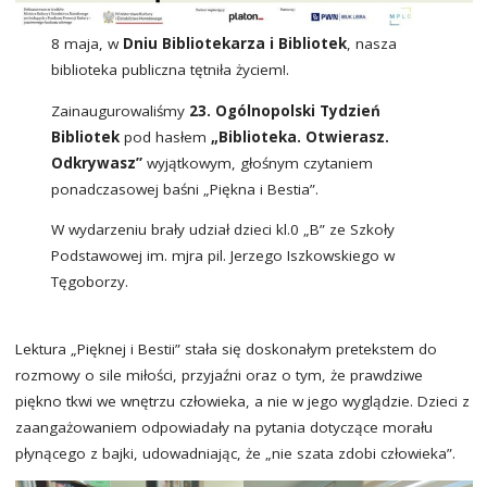
8 maja, w
Dniu Bibliotekarza i Bibliotek
, nasza
biblioteka publiczna tętniła życiem!.
Zain­augu­rowa­liśm­y
23. Ogólnopolski Tydzień
Bibliotek
pod hasłem
„Biblioteka. Otwierasz.
Odkrywasz”
wyjątkowym, głośnym czytaniem
ponadczasowej baśni „Piękna i Bestia”.
W wydarzeniu brały udział dzieci kl.0 „B” ze Szkoły
Podstawowej im. mjra pil. Jerzego Iszkowskiego w
Tęgoborzy.
Lektura „Pięknej i Bestii” stała się doskonałym pretekstem do
rozmowy o sile miłości, przyjaźni oraz o tym, że prawdziwe
piękno tkwi we wnętrzu człowieka, a nie w jego wyglądzie. Dzieci z
zaangażowaniem odpowiadały na pytania dotyczące morału
płynącego z bajki, udowadniając, że „nie szata zdobi człowieka”.