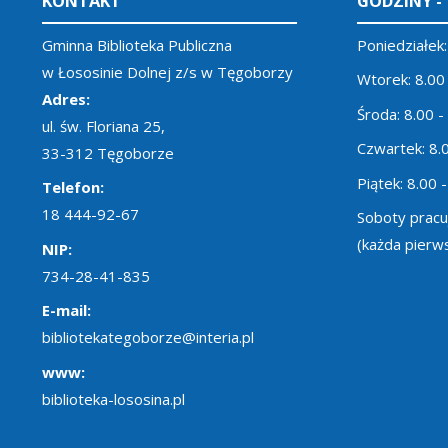
KONTAKT
GODZINY -
Gminna Biblioteka Publiczna
Poniedziałek:
w Łososinie Dolnej z/s w Tęgoborzy
Wtorek: 8.00
Adres:
Środa: 8.00 -
ul. św. Floriana 25,
Czwartek: 8.
33-312 Tęgoborze
Piątek: 8.00 
Telefon:
18 444-92-67
Soboty pracuj
(każda pierw
NIP:
734-28-41-835
E-mail:
bibliotekategoborze@interia.pl
www:
biblioteka-lososina.pl