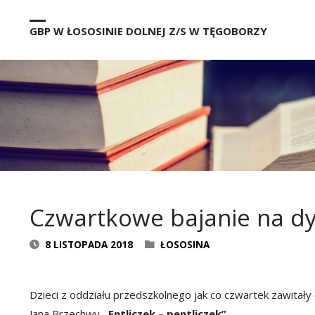
GBP W ŁOSOSINIE DOLNEJ Z/S W TĘGOBORZY
Czwartkowe bajanie na dy
8 LISTOPADA 2018
ŁOSOSINA
Dzieci z oddziału przedszkolnego jak co czwartek zawitały
Jana Brzechwy
„Entliczek – pentliczek”
.