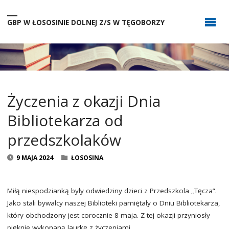
GBP W ŁOSOSINIE DOLNEJ Z/S W TĘGOBORZY
Życzenia z okazji Dnia
Bibliotekarza od
przedszkolaków
9 MAJA 2024
ŁOSOSINA
Miłą niespodzianką były odwiedziny dzieci z Przedszkola „Tęcza”.
Jako stali bywalcy naszej Biblioteki pamiętały o Dniu Bibliotekarza,
który obchodzony jest corocznie 8 maja. Z tej okazji przyniosły
pięknie wykonaną laurkę z życzeniami.