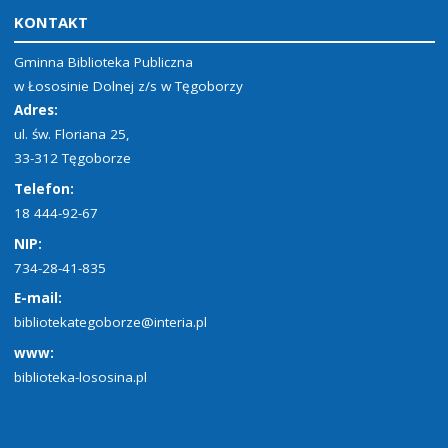
KONTAKT
Gminna Biblioteka Publiczna
w Łososinie Dolnej z/s w Tęgoborzy
Adres:
ul. św. Floriana 25,
33-312 Tęgoborze
Telefon:
18 444-92-67
NIP:
734-28-41-835
E-mail:
bibliotekategoborze@interia.pl
www:
biblioteka-lososina.pl