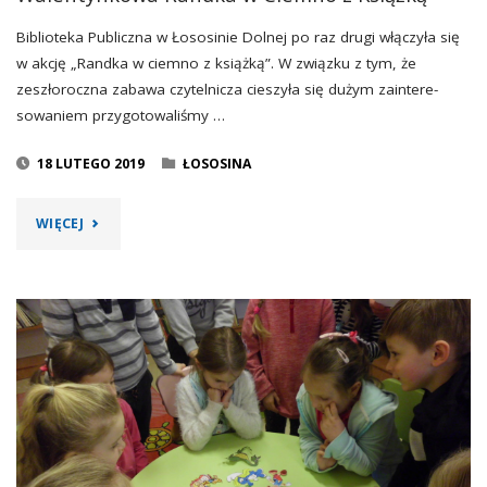
Biblioteka Publiczna w Łososinie Dolnej po raz drugi włączyła się
w akcję „Randka w ciemno z książką”. W związku z tym, że
zeszłoroczna zabawa czytelnicza cieszyła się dużym zain­tere­
sowa­niem­ przygotowaliśmy …
18 LUTEGO 2019
ŁOSOSINA
"WALENTYNKOWA
WIĘCEJ
RANDKA
W
CIEMNO
Z
KSIĄŻKĄ"