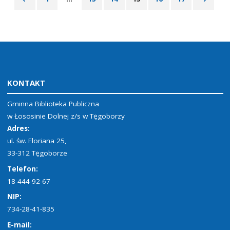
LEGENDA?”
Stronicowanie
–
wpisów
LEKCJA
BIBLIOTECZNA"
KONTAKT
Gminna Biblioteka Publiczna
w Łososinie Dolnej z/s w Tęgoborzy
Adres:
ul. św. Floriana 25,
33-312 Tęgoborze
Telefon:
18 444-92-67
NIP:
734-28-41-835
E-mail: