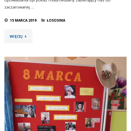
opowiadania był pokaz multimedialny zabierający nas do
zaczarowanej …
15 MARCA 2019
ŁOSOSINA
"OPOWIEŚCI
WIĘCEJ
Z
MUMINKOWEJ
DOLINY"