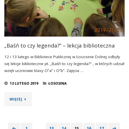
„Baśń to czy legenda?” – lekcja biblioteczna
12 i 13 lutego w Bibliotece Publicznej w Łososinie Dolnej odbyły
się lekcje biblioteczne pt. „Baśń to czy legenda?” , w których udział
wzięli uczniowie klasy O”a” i O”b”. Zajęcia …
13 LUTEGO 2019
ŁOSOSINA
"„BAŚŃ
WIĘCEJ
TO
CZY
1
…
13
14
15
16
17