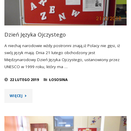
Dzień Języka Ojczystego
A niechaj narodowie wżdy postronni znają,iż Polacy nie gęsi, iż
swój język mają. Dnia 21 lutego obchodzony jest
Międzynarodowy Dzień Języka Ojczystego, ustanowiony przez
UNESCO w 1999 roku, który ma …
22 LUTEGO 2019
ŁOSOSINA
"DZIEŃ
WIĘCEJ
JĘZYKA
OJCZYSTEGO"