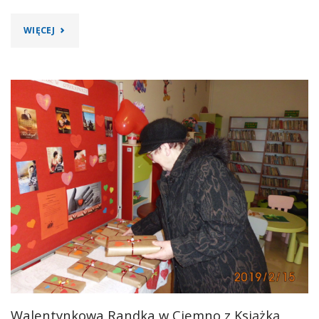
"KOCI
WIĘCEJ
ŚWIAT
W
BIBLIOTECE"
Walentynkowa Randka w Ciemno z Książką