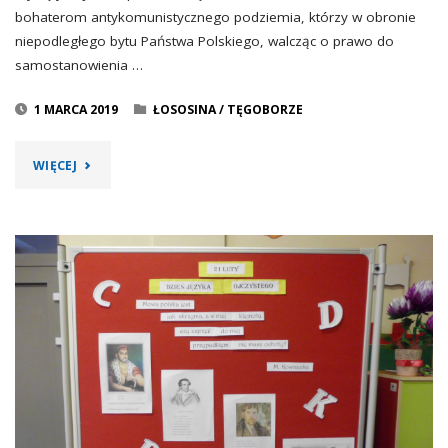
bohaterom anty­komu­nist­yczn­ego podziemia, którzy w obronie
niepodległego bytu Państwa Polskiego, walcząc o prawo do
samostanowienia …
1 MARCA 2019
ŁOSOSINA
/
TĘGOBORZE
"NARODOWY
WIĘCEJ
DZIEŃ
ŻOŁNIERZY
WYKLĘTYCH"