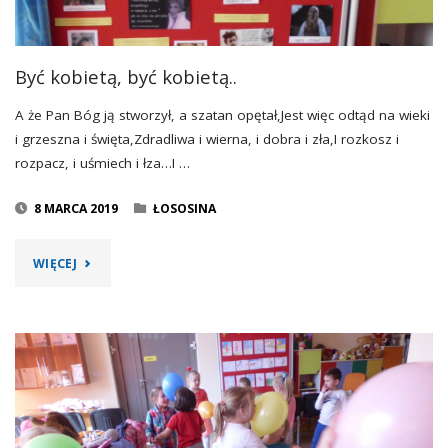
Być kobietą, być kobietą..
A że Pan Bóg ją stworzył, a szatan opętał,Jest więc odtąd na wieki
i grzeszna i święta,Zdradliwa i wierna, i dobra i zła,I rozkosz i
rozpacz, i uśmiech i łza…I …
8 MARCA 2019
ŁOSOSINA
"BYĆ
WIĘCEJ
KOBIETĄ,
BYĆ
KOBIETĄ.."