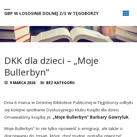
GBP W ŁOSOSINIE DOLNEJ Z/S W TĘGOBORZY
DKK dla dzieci – „Moje
Bullerbyn”
9 MARCA 2026
BEZ KATEGORII
Dnia 6 marca w Gminnej Bibliotece Publicznej w Tęgoborzy odbyło
się kolejne spotkanie Dyskusyjnego Klubu Książki dla dzieci.
Omawialiśmy książkę pt.
„Moje Bullerbyn” Barbary Gawryluk
.
Moje Bullerbyn” to nie tylko opowieść o emigracji, ale także o
dojrzewaniu do zmian, które, choć trudne, potrafią otworzyć