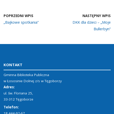
POPRZEDNI WPIS
NASTĘPNY WPIS
„Bajkowe spotkania”
DKK dla dzieci – „Moje
Bullerbyn”
KONTAKT
Gminna Biblioteka Publiczna
w Łososinie Dolnej z/s w Tęgoborzy
Adres:
ul. św. Floriana 25,
33-312 Tęgoborze
Telefon:
18 444-92-67