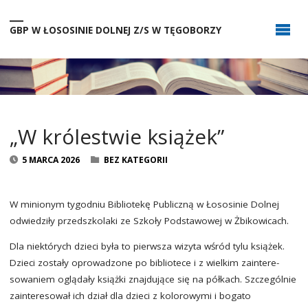
GBP W ŁOSOSINIE DOLNEJ Z/S W TĘGOBORZY
„W królestwie książek”
5 MARCA 2026
BEZ KATEGORII
W minionym tygodniu Bibliotekę Publiczną w Łososinie Dolnej
odwiedziły przedszkolaki ze Szkoły Podstawowej w Żbikowicach.
Dla niektórych dzieci była to pierwsza wizyta wśród tylu książek.
Dzieci zostały oprowadzone po bibliotece i z wielkim zain­tere­
sowa­niem­ oglądały książki znajdujące się na półkach. Szczególnie
zainteresował ich dział dla dzieci z kolorowymi i bogato